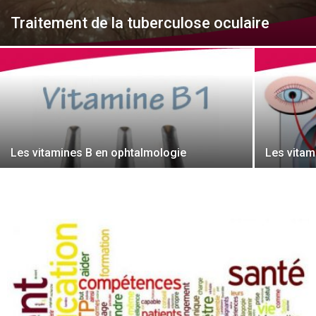
Traitement de la tuberculose oculaire
Les vitamines B en ophtalmologie
Les vitam