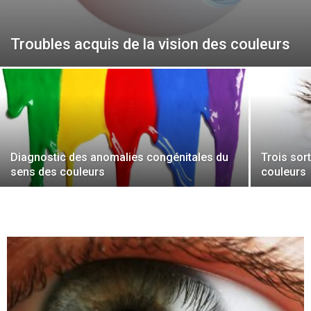
Troubles acquis de la vision des couleurs
Diagnostic des anomalies congénitales du
Trois sor
sens des couleurs
couleurs