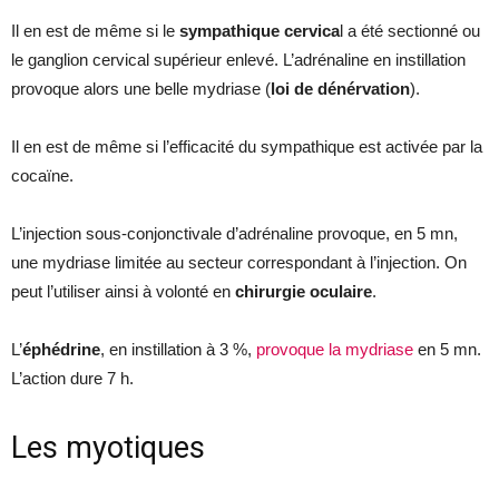
Il en est de même si le
sympathique cervica
l a été sectionné ou
le ganglion cervical supérieur enlevé. L’adrénaline en instillation
provoque alors une belle mydriase (
loi de dénérvation
).
Il en est de même si l’efficacité du sympathique est activée par la
cocaïne.
L’injection sous-conjonctivale d’adrénaline provoque, en 5 mn,
une mydriase limitée au secteur correspondant à l’injection. On
peut l’utiliser ainsi à volonté en
chirurgie oculaire
.
L’
éphédrine
, en instillation à 3 %,
provoque la mydriase
en 5 mn.
L’action dure 7 h.
Les myotiques