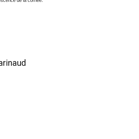
scence de la cornée.
arinaud