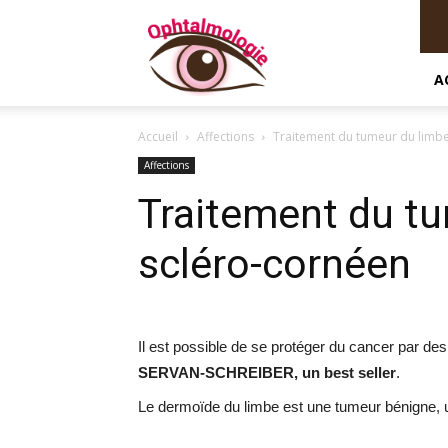
Ophtalmologie
A
Accueil
Affections
Traitement du tumeur du limb
Affections
Traitement du t
scléro-cornéen
Il est possible de se protéger du cancer par de
SERVAN-SCHREIBER, un best seller
.
Le dermoïde du limbe est une tumeur bénigne, 