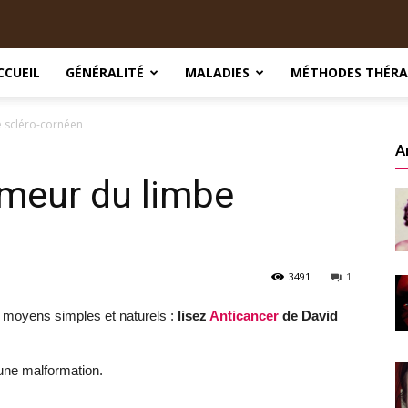
CCUEIL
GÉNÉRALITÉ
MALADIES
MÉTHODES THÉRA
e scléro-cornéen
A
umeur du limbe
3491
1
s moyens simples et naturels :
lisez
Anticancer
de David
une malformation.