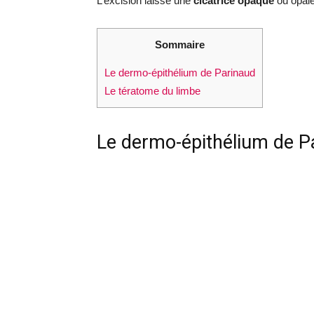
L’excision laisse une
cicatrice opaque
ou opale
Sommaire
Le dermo-épithélium de Parinaud
Le tératome du limbe
Le dermo-épithélium de P