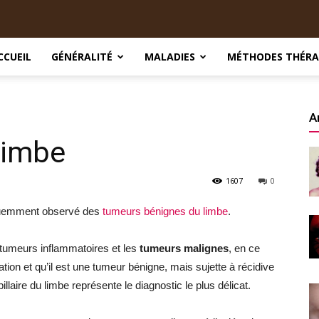
CCUEIL
GÉNÉRALITÉ
MALADIES
MÉTHODES THÉRA
A
limbe
1607
0
fréquemment observé des
tumeurs bénignes du limbe
.
s tumeurs inflammatoires et les
tumeurs malignes
, en ce
tion et qu’il est une tumeur bénigne, mais sujette à récidive
illaire du limbe représente le diagnostic le plus délicat.