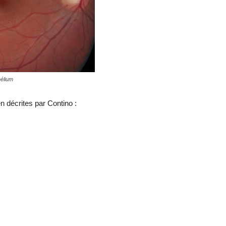
hélium
n décrites par Contino :