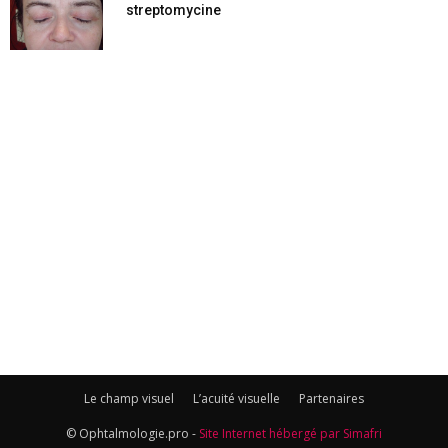
streptomycine
Le champ visuel
L’acuité visuelle
Partenaires
© Ophtalmologie.pro -
Site Internet hébergé par Simafri